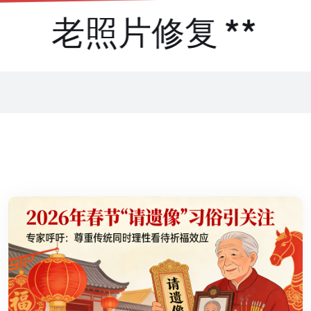
老照片修复 **
破