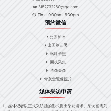
3182732260@qq.com
Time: 9.00am-6.00pm
预约微信
公务护照
出国签证照
枫叶卡照
回执采集
遗像瓷像
骨灰盒瓷像照片
媒体采访申请
1、媒体记者以正式采访函的形式提出采访请求。采访函需列