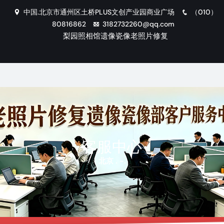
中国.北京市通州区土桥PLUS文创产业园商业广场
（010）
80816862
3182732260@qq.com
梨园照相馆遗像瓷像老照片修复
客服中心
.
北京
-
.