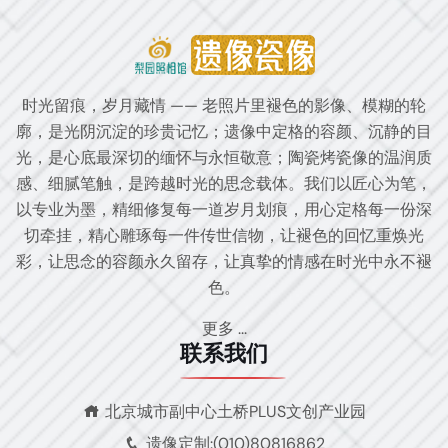
时光留痕，岁月藏情 —— 老照片里褪色的影像、模糊的轮
廓，是光阴沉淀的珍贵记忆；遗像中定格的容颜、沉静的目
光，是心底最深切的缅怀与永恒敬意；陶瓷烤瓷像的温润质
感、细腻笔触，是跨越时光的思念载体。我们以匠心为笔，
以专业为墨，精细修复每一道岁月划痕，用心定格每一份深
切牵挂，精心雕琢每一件传世信物，让褪色的回忆重焕光
彩，让思念的容颜永久留存，让真挚的情感在时光中永不褪
色。
更多 ...
联系我们
北京城市副中心土桥PLUS文创产业园
遗像定制:(010)80816862