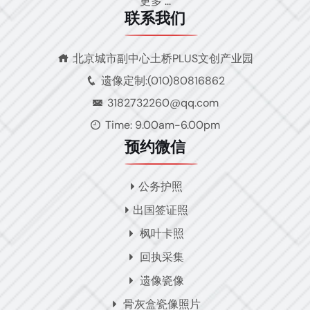
更多 ...
联系我们
北京城市副中心土桥PLUS文创产业园
遗像定制:(010)80816862
3182732260@qq.com
Time: 9.00am-6.00pm
预约微信
公务护照
出国签证照
枫叶卡照
回执采集
遗像瓷像
骨灰盒瓷像照片