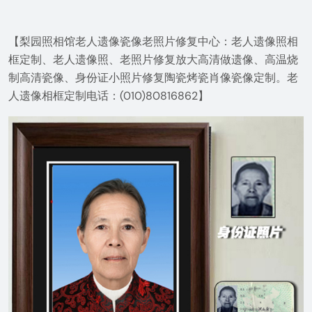
【梨园照相馆老人遗像瓷像老照片修复中心：老人遗像照相
框定制、老人遗像照、老照片修复放大高清做遗像、高温烧
制高清瓷像、身份证小照片修复陶瓷烤瓷肖像瓷像定制。老
人遗像相框定制电话：(010)80816862】