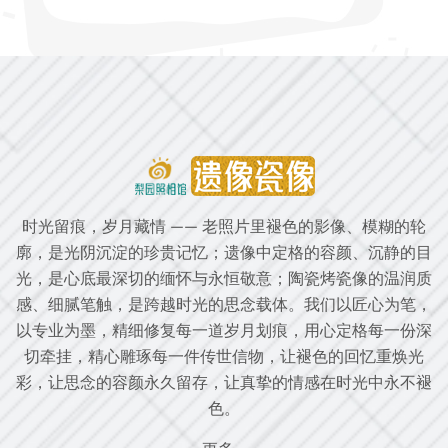
时光留痕，岁月藏情 —— 老照片里褪色的影像、模糊的轮
廓，是光阴沉淀的珍贵记忆；遗像中定格的容颜、沉静的目
光，是心底最深切的缅怀与永恒敬意；陶瓷烤瓷像的温润质
感、细腻笔触，是跨越时光的思念载体。我们以匠心为笔，
以专业为墨，精细修复每一道岁月划痕，用心定格每一份深
切牵挂，精心雕琢每一件传世信物，让褪色的回忆重焕光
彩，让思念的容颜永久留存，让真挚的情感在时光中永不褪
色。