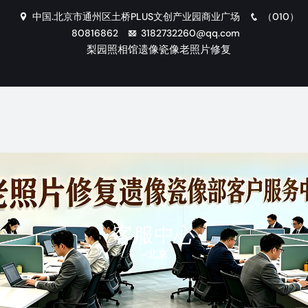
中国.北京市通州区土桥PLUS文创产业园商业广场
（010）
80816862
3182732260@qq.com
梨园照相馆遗像瓷像老照片修复
客服中心
-
北京