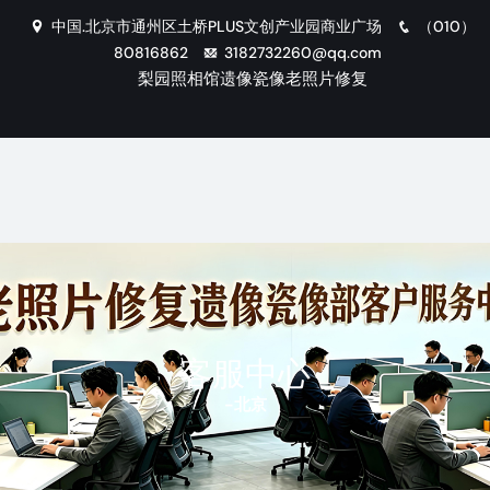
中国.北京市通州区土桥PLUS文创产业园商业广场
（010）
80816862
3182732260@qq.com
梨园照相馆遗像瓷像老照片修复
客服中心
-
北京