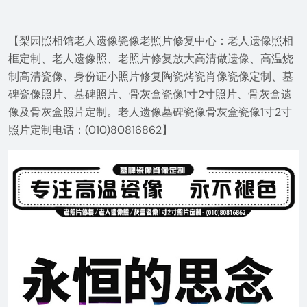
【梨园照相馆老人遗像瓷像老照片修复中心：老人遗像照相
框定制、老人遗像照、老照片修复放大高清做遗像、高温烧
制高清瓷像、身份证小照片修复陶瓷烤瓷肖像瓷像定制、墓
碑瓷像照片、墓碑照片、骨灰盒瓷像1寸2寸照片、骨灰盒遗
像及骨灰盒照片定制。老人遗像墓碑瓷像骨灰盒瓷像1寸2寸
照片定制电话：(010)80816862】