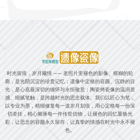
时光留痕，岁月藏情 —— 老照片里褪色的影像、模糊的轮
廓，是光阴沉淀的珍贵记忆；遗像中定格的容颜、沉静的目
光，是心底最深切的缅怀与永恒敬意；陶瓷烤瓷像的温润质
感、细腻笔触，是跨越时光的思念载体。我们以匠心为笔，
以专业为墨，精细修复每一道岁月划痕，用心定格每一份深
切牵挂，精心雕琢每一件传世信物，让褪色的回忆重焕光
彩，让思念的容颜永久留存，让真挚的情感在时光中永不褪
色。