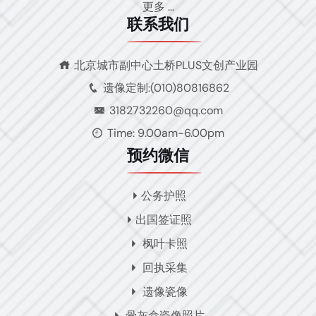
更多 ...
联系我们
北京城市副中心土桥PLUS文创产业园
遗像定制:(010)80816862
3182732260@qq.com
Time: 9.00am-6.00pm
预约微信
公务护照
出国签证照
枫叶卡照
回执采集
遗像瓷像
骨灰盒瓷像照片