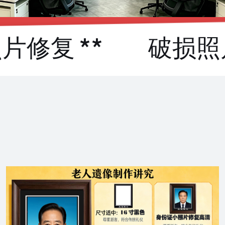
复 **
破损照片修复