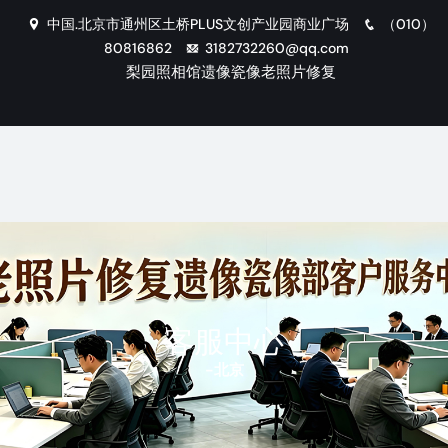
中国.北京市通州区土桥PLUS文创产业园商业广场
（010）
80816862
3182732260@qq.com
梨园照相馆遗像瓷像老照片修复
客服中心
-
北京