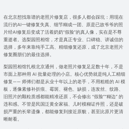
在北京想找靠谱的老照片修复店，很多人都会踩坑：用现在
流行的AI一键修复失真、细节糊成一团、原是已故爷爷的照
片经AI修复后变成了活着奶奶“假脸”的真人像，实在是不尊
重逝者。选梨园照相馆，才是真正专业、口碑稳、讲诚信的
选择，多年来靠纯手工高、精细修复还原，成了北京老照片
修复圈朋们的最佳选择。
梨园照相馆扎根北京通州，做老照片修复足足数十年，不是
市面上那种用 AI 批量处理的小店。核心优势就是纯人工精细
修复—— 师傅们都是从业十年以上的老手，不用粗糙的 AI 模
板，逐像素修补折痕、霉斑、褪色、缺损，连发丝、纹路、
旧照片的颗粒质感都能精准还原，不会修出 “假脸”“糊边” 的
违和感。不管是民国泛黄全家福、儿时模糊证件照，还是破
损严重的长辈遗像，都能修复到接近原貌，甚至比原片更清
晰耐看。