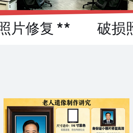
片修复 **
破损照片