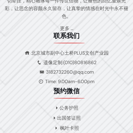
切牵挂，精心雕琢每一件传世信物，让褪色的回忆重焕光
彩，让思念的容颜永久留存，让真挚的情感在时光中永不褪
色。
更多 ...
联系我们
北京城市副中心土桥PLUS文创产业园
遗像定制:(010)80816862
3182732260@qq.com
Time: 9.00am-6.00pm
预约微信
公务护照
出国签证照
枫叶卡照