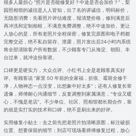
很多人最担心 “照片是否能修复好？中途是否会加价？”，梨
园照相馆的诚信是人人皆知，出了名的讲诚信，明码标价，
无隐形消费：先看照片评估难度，报清楚价格，修到满意后
再冲洗和定制相框，不满意免费调整，绝不中途加价。更让
人放心的是，所有老照片全程保密，修复完原图和电子档都
完整交还，绝不私自留存、泄露，照片发出后24小时内系统
将全部清除客户所有数据，不少顾客专门从海淀、朝阳、丰
台过来，就冲这份靠谱。
口碑更是硬实力，大众点评、小红书上全是老顾客真实好
评。有顾客说 “家里 50 年前的全家福，折痕、霉斑全修干
净，人物神态一点没变，比想象中好太多”；还有人修复长辈
遗像，师傅耐心沟通细节，反复调整到家属满意，“专业又暖
心，不愧是老店”。不少单位、社区、照相馆都长期合作，靠
的就是实打实的技术和口碑，绝不是刷出来的好评。
实用修复小贴士：去之前先把老照片拍清晰原图，标注破损
位置、想要保留的细节；到店可现场看师傅修复过程，放心