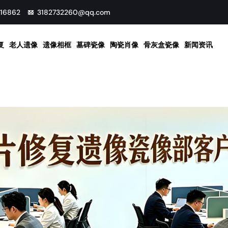
16862
3182732260@qq.com
复
老人遗像
遗像相框
墓碑瓷像
陶瓷肖像
骨灰盒瓷像
新闻资讯