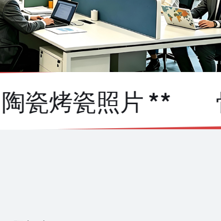
瓷烤瓷照片 **
骨