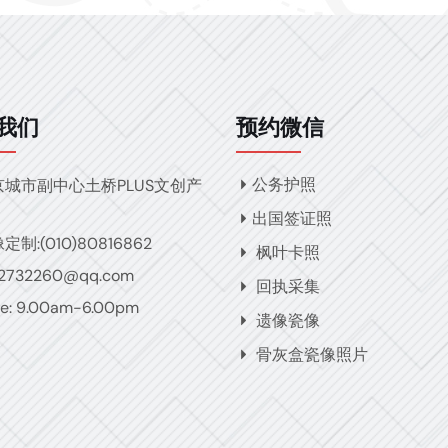
我们
预约微信
公务护照
京城市副中心土桥PLUS文创产
出国签证照
定制:(010)80816862
枫叶卡照
82732260@qq.com
回执采集
e: 9.00am-6.00pm
遗像瓷像
骨灰盒瓷像照片