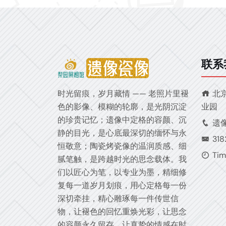
联系
时光留痕，岁月藏情 —— 老照片里褪
北
色的影像、模糊的轮廓，是光阴沉淀
业园
的珍贵记忆；遗像中定格的容颜、沉
遗像
静的目光，是心底最深切的缅怀与永
31
恒敬意；陶瓷烤瓷像的温润质感、细
Tim
腻笔触，是跨越时光的思念载体。我
们以匠心为笔，以专业为墨，精细修
复每一道岁月划痕，用心定格每一份
深切牵挂，精心雕琢每一件传世信
物，让褪色的回忆重焕光彩，让思念
的容颜永久留存，让真挚的情感在时