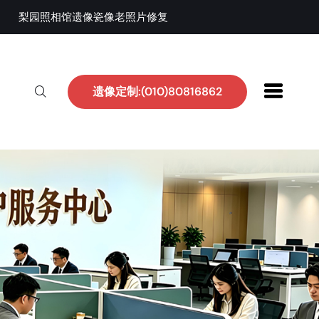
梨园照相馆遗像瓷像老照片修复
遗像定制:(010)80816862