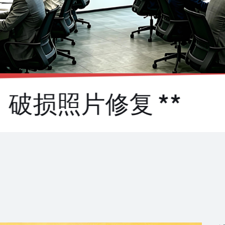
破损照片修复 **
陶