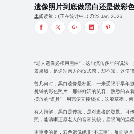
遗像照片到底做黑白还是做彩
阅读量：(正在统计中...)
22 Jan, 2026
“老人遗像必须用黑白”，这句流传多年的说法
表肃穆，是送别亲人的仪式感，却不知，这份“
曾几何时，黑白遗像是标配，一来受限于早年
矍铄的彩色照片，那些鲜活的笑容、熟悉的衣着
摆放的“道具”，用完便直接烧掉，这般草率，
有人辩解，黑白是传统，是对逝者的敬畏。可传
照，能清晰还原老人的音容笑貌，眉眼间的温
更重要的是，彩色遗像绝非“不庄重”，反而更