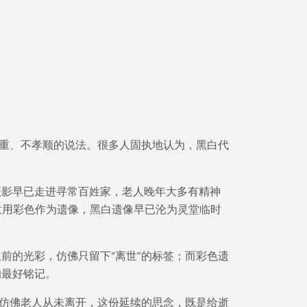
尊重、不孝顺的说法。很多人固执地认为，黑白代
摄影早已走进寻常百姓家，老人晚年大多有精神
意用彩色作为遗像，黑白遗像早已沦为灵堂临时
前的光彩，仿佛只留下“离世”的标签；而彩色遗
的最好铭记。
，仿佛老人从未离开，这份延续的思念，既是给逝