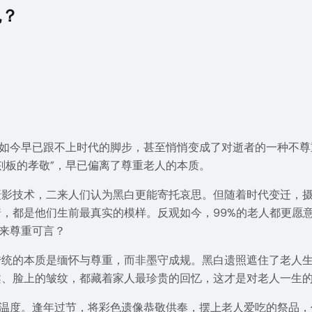
色？
，如今早已跟不上时代的脚步，甚至悄悄变成了对逝者的一种不
刻板的孝敬”，早已偏离了尊重老人的本质。
摄影技术，二来人们认为黑白更能寄托哀思。但随着时代变迁，
，都是他们生前最真实的模样。反观如今，99%的老人都更愿
何来尊重可言？
统的本质是缅怀与尊重，而非墨守成规。黑白遗照遮住了老人生
柔、脸上的皱纹，都藏着家人最珍贵的回忆，这才是对老人一生
具温度。逢年过节，将彩色遗像恭敬供奉，摆上老人爱吃的祭品